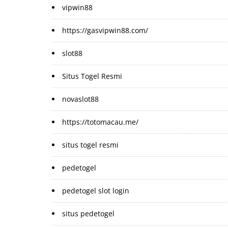
vipwin88
https://gasvipwin88.com/
slot88
Situs Togel Resmi
novaslot88
https://totomacau.me/
situs togel resmi
pedetogel
pedetogel slot login
situs pedetogel