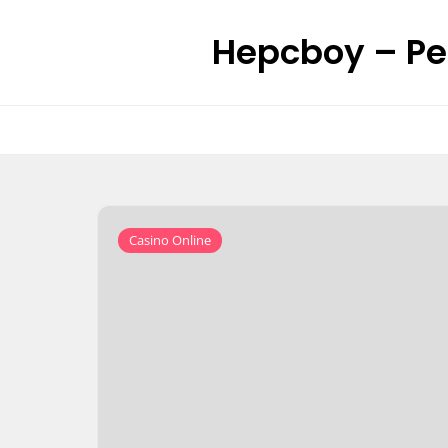
Skip
Hepcboy – Pe
to
content
Casino Online