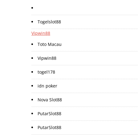
Togelslot88
Vipwin88
Toto Macau
Vipwin88
togel178
idn poker
Nova Slot88
PutarSlot88
PutarSlot88