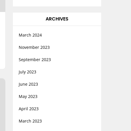
ARCHIVES
March 2024
November 2023
September 2023
July 2023
June 2023
May 2023
April 2023
March 2023