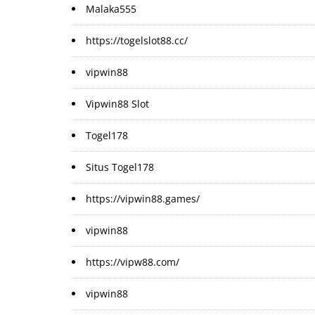
Malaka555
https://togelslot88.cc/
vipwin88
Vipwin88 Slot
Togel178
Situs Togel178
https://vipwin88.games/
vipwin88
https://vipw88.com/
vipwin88