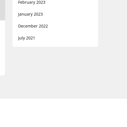
February 2023
January 2023
December 2022
July 2021