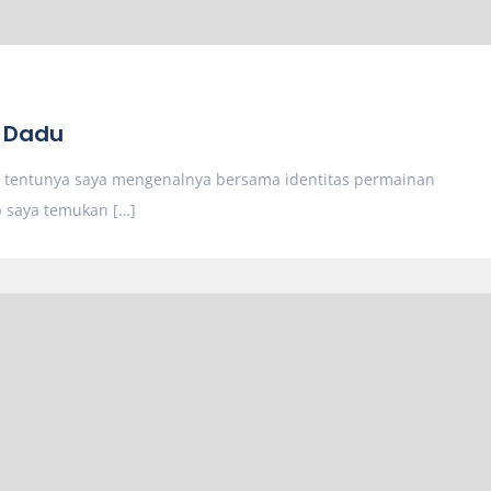
i Dadu
 tentunya saya mengenalnya bersama identitas permainan
p saya temukan […]