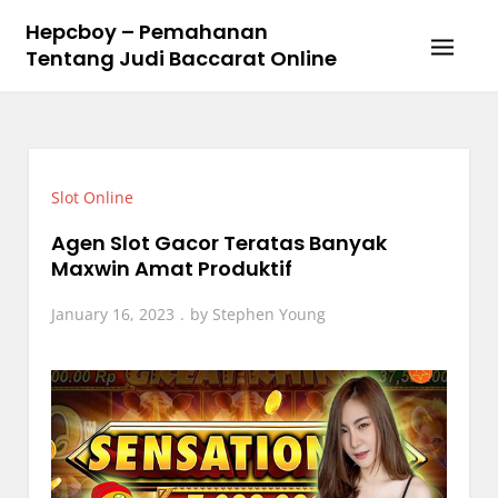
Skip
Hepcboy – Pemahanan
to
Tentang Judi Baccarat Online
content
Slot Online
Agen Slot Gacor Teratas Banyak
Maxwin Amat Produktif
January 16, 2023
by
Stephen Young