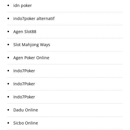
idn poker
indo7poker alternatif
Agen Slot88
Slot Mahjong Ways
Agen Poker Online
Indo7Poker
Indo7Poker
Indo7Poker
Dadu Online
Sicbo Online