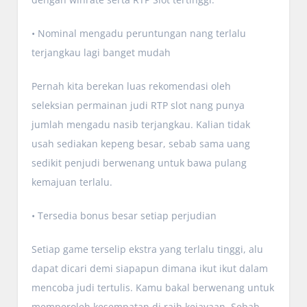
• Nominal mengadu peruntungan nang terlalu
terjangkau lagi banget mudah
Pernah kita berekan luas rekomendasi oleh
seleksian permainan judi RTP slot nang punya
jumlah mengadu nasib terjangkau. Kalian tidak
usah sediakan kepeng besar, sebab sama uang
sedikit penjudi berwenang untuk bawa pulang
kemajuan terlalu.
• Tersedia bonus besar setiap perjudian
Setiap game terselip ekstra yang terlalu tinggi, alu
dapat dicari demi siapapun dimana ikut ikut dalam
mencoba judi tertulis. Kamu bakal berwenang untuk
memperoleh kesempatan di raih kejayaan. Sebab