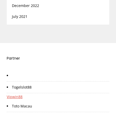
December 2022
July 2021
Partner
Togelslot88
Vipwin88
Toto Macau