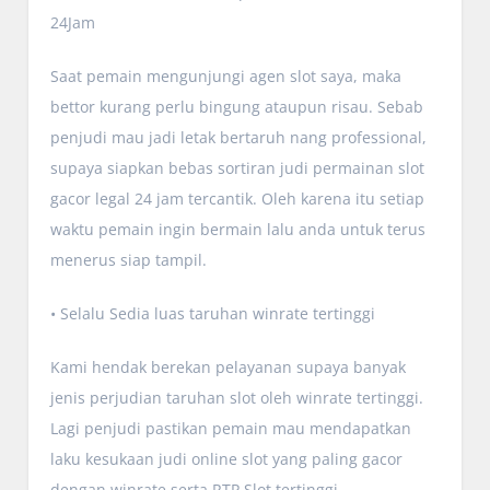
24Jam
Saat pemain mengunjungi agen slot saya, maka
bettor kurang perlu bingung ataupun risau. Sebab
penjudi mau jadi letak bertaruh nang professional,
supaya siapkan bebas sortiran judi permainan slot
gacor legal 24 jam tercantik. Oleh karena itu setiap
waktu pemain ingin bermain lalu anda untuk terus
menerus siap tampil.
• Selalu Sedia luas taruhan winrate tertinggi
Kami hendak berekan pelayanan supaya banyak
jenis perjudian taruhan slot oleh winrate tertinggi.
Lagi penjudi pastikan pemain mau mendapatkan
laku kesukaan judi online slot yang paling gacor
dengan winrate serta RTP Slot tertinggi.