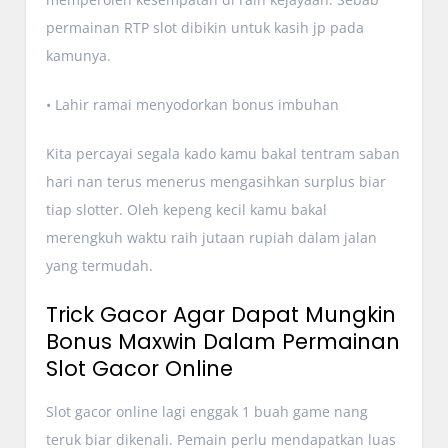
permainan RTP slot dibikin untuk kasih jp pada
kamunya.
• Lahir ramai menyodorkan bonus imbuhan
Kita percayai segala kado kamu bakal tentram saban
hari nan terus menerus mengasihkan surplus biar
tiap slotter. Oleh kepeng kecil kamu bakal
merengkuh waktu raih jutaan rupiah dalam jalan
yang termudah.
Trick Gacor Agar Dapat Mungkin
Bonus Maxwin Dalam Permainan
Slot Gacor Online
Slot gacor online lagi enggak 1 buah game nang
teruk biar dikenali. Pemain perlu mendapatkan luas