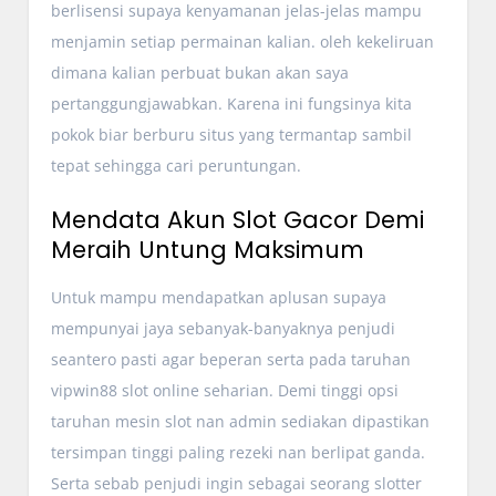
berlisensi supaya kenyamanan jelas-jelas mampu
menjamin setiap permainan kalian. oleh kekeliruan
dimana kalian perbuat bukan akan saya
pertanggungjawabkan. Karena ini fungsinya kita
pokok biar berburu situs yang termantap sambil
tepat sehingga cari peruntungan.
Mendata Akun Slot Gacor Demi
Meraih Untung Maksimum
Untuk mampu mendapatkan aplusan supaya
mempunyai jaya sebanyak-banyaknya penjudi
seantero pasti agar beperan serta pada taruhan
vipwin88 slot online seharian. Demi tinggi opsi
taruhan mesin slot nan admin sediakan dipastikan
tersimpan tinggi paling rezeki nan berlipat ganda.
Serta sebab penjudi ingin sebagai seorang slotter