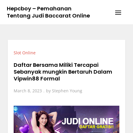
Skip
Hepcboy – Pemahanan
to
Tentang Judi Baccarat Online
content
Slot Online
Daftar Bersama Miliki Tercapai
Sebanyak mungkin Bertaruh Dalam
Vipwin88 Formal
March 8, 2023
by
Stephen Young