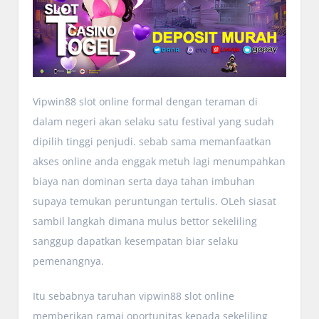
Vipwin88 slot online formal dengan teraman di
dalam negeri akan selaku satu festival yang sudah
dipilih tinggi penjudi. sebab sama memanfaatkan
akses online anda enggak metuh lagi menumpahkan
biaya nan dominan serta daya tahan imbuhan
supaya temukan peruntungan tertulis. OLeh siasat
sambil langkah dimana mulus bettor sekeliling
sanggup dapatkan kesempatan biar selaku
pemenangnya.
Itu sebabnya taruhan vipwin88 slot online
memberikan ramai oportunitas kepada sekeliling