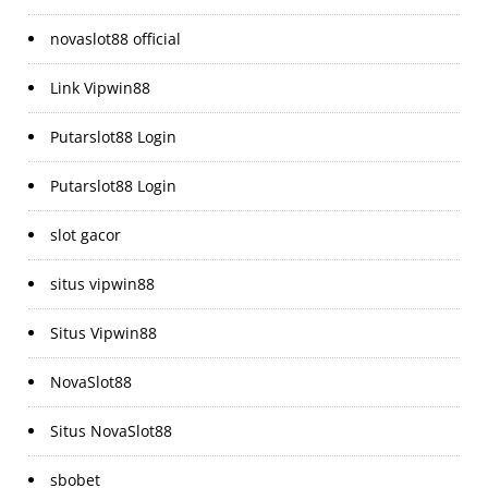
novaslot88 official
Link Vipwin88
Putarslot88 Login
Putarslot88 Login
slot gacor
situs vipwin88
Situs Vipwin88
NovaSlot88
Situs NovaSlot88
sbobet