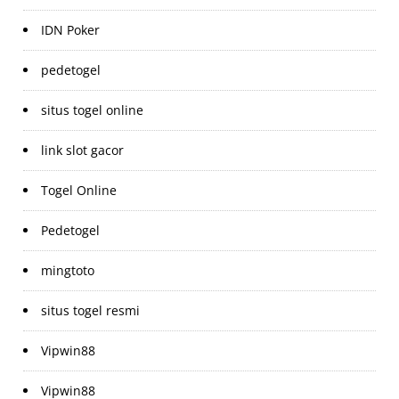
IDN Poker
pedetogel
situs togel online
link slot gacor
Togel Online
Pedetogel
mingtoto
situs togel resmi
Vipwin88
Vipwin88