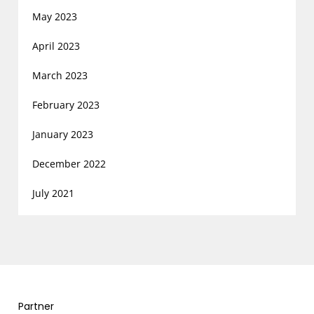
May 2023
April 2023
March 2023
February 2023
January 2023
December 2022
July 2021
Partner