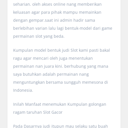
seharian. oleh akses online nang memberikan
keluasan agar para pihak mampu memainkan
dengan gempar.saat ini admin hadir sama
berlebihan varian lalu lagi bentuk-model dari game
permainan slot yang beda.
Kumpulan model bentuk judi Slot kami pasti bakal
ragu agar mencari oleh juga menentukan
permainan nan juara kini. berhubung yang mana
saya butuhkan adalah permainan nang
menguntungkan bersama sungguh memesona di
Indonesia.
Inilah Manfaat menemukan Kumpulan golongan
ragam taruhan Slot Gacor
Pada Dasarnya judi itupun mau selaku satu buah