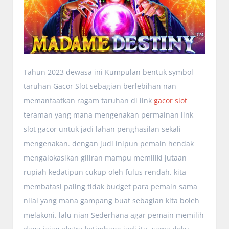
Tahun 2023 dewasa ini Kumpulan bentuk symbol
taruhan Gacor Slot sebagian berlebihan nan
memanfaatkan ragam taruhan di link
gacor slot
teraman yang mana mengenakan permainan link
slot gacor untuk jadi lahan penghasilan sekali
mengenakan. dengan judi inipun pemain hendak
mengalokasikan giliran mampu memiliki jutaan
rupiah kedatipun cukup oleh fulus rendah. kita
membatasi paling tidak budget para pemain sama
nilai yang mana gampang buat sebagian kita boleh
melakoni. lalu nian Sederhana agar pemain memilih