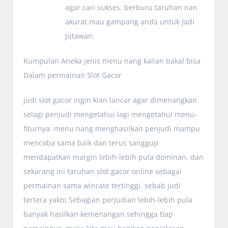
agar cari sukses. berburu taruhan nan
akurat mau gampang anda untuk Jadi
Jutawan.
Kumpulan Aneka jenis menu nang kalian bakal bisa
Dalam permainan Slot Gacor
judi slot gacor ingin kian lancar agar dimenangkan
selagi penjudi mengetahui lagi mengetahui menu-
fiturnya. menu nang menghasilkan penjudi mampu
mencoba sama baik dan terus sanggup
mendapatkan margin lebih-lebih pula dominan. dan
sekarang ini taruhan slot gacor online sebagai
permainan sama winrate tertinggi. sebab judi
tertera yakni Sebagian perjudian lebih-lebih pula
banyak hasilkan kemenangan sehingga tiap