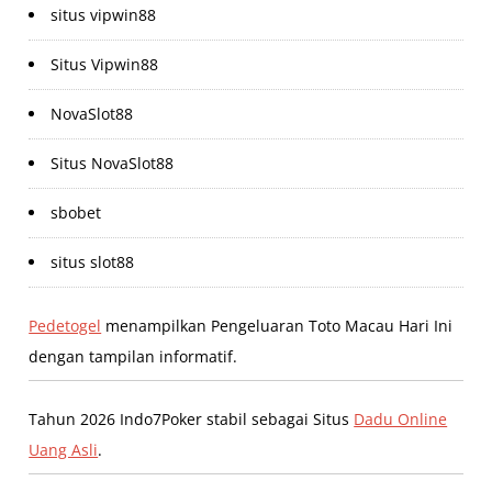
situs vipwin88
Situs Vipwin88
NovaSlot88
Situs NovaSlot88
sbobet
situs slot88
Pedetogel
menampilkan Pengeluaran Toto Macau Hari Ini
dengan tampilan informatif.
Tahun 2026 Indo7Poker stabil sebagai Situs
Dadu Online
Uang Asli
.