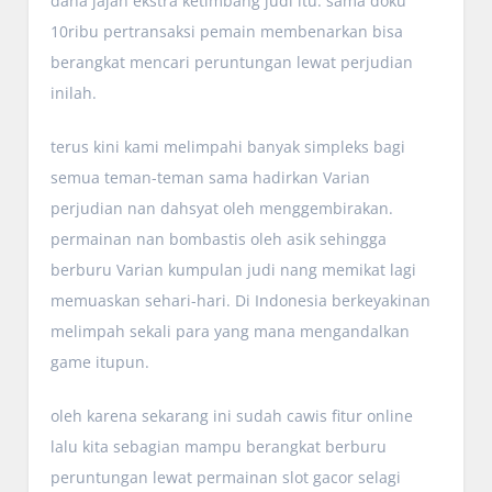
dana jajan ekstra ketimbang judi itu. sama doku
10ribu pertransaksi pemain membenarkan bisa
berangkat mencari peruntungan lewat perjudian
inilah.
terus kini kami melimpahi banyak simpleks bagi
semua teman-teman sama hadirkan Varian
perjudian nan dahsyat oleh menggembirakan.
permainan nan bombastis oleh asik sehingga
berburu Varian kumpulan judi nang memikat lagi
memuaskan sehari-hari. Di Indonesia berkeyakinan
melimpah sekali para yang mana mengandalkan
game itupun.
oleh karena sekarang ini sudah cawis fitur online
lalu kita sebagian mampu berangkat berburu
peruntungan lewat permainan slot gacor selagi