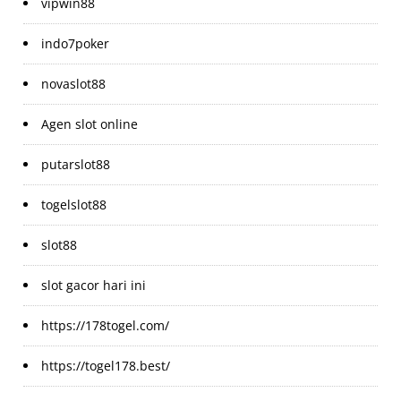
vipwin88
indo7poker
novaslot88
Agen slot online
putarslot88
togelslot88
slot88
slot gacor hari ini
https://178togel.com/
https://togel178.best/