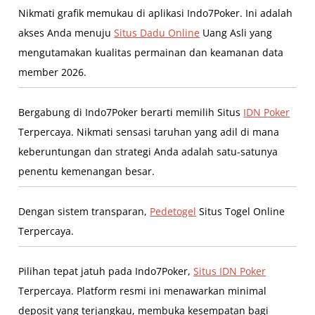
Nikmati grafik memukau di aplikasi Indo7Poker. Ini adalah
akses Anda menuju
Situs Dadu Online
Uang Asli yang
mengutamakan kualitas permainan dan keamanan data
member 2026.
Bergabung di Indo7Poker berarti memilih Situs
IDN Poker
Terpercaya. Nikmati sensasi taruhan yang adil di mana
keberuntungan dan strategi Anda adalah satu-satunya
penentu kemenangan besar.
Dengan sistem transparan,
Pedetogel
Situs Togel Online
Terpercaya.
Pilihan tepat jatuh pada Indo7Poker,
Situs IDN Poker
Terpercaya. Platform resmi ini menawarkan minimal
deposit yang terjangkau, membuka kesempatan bagi