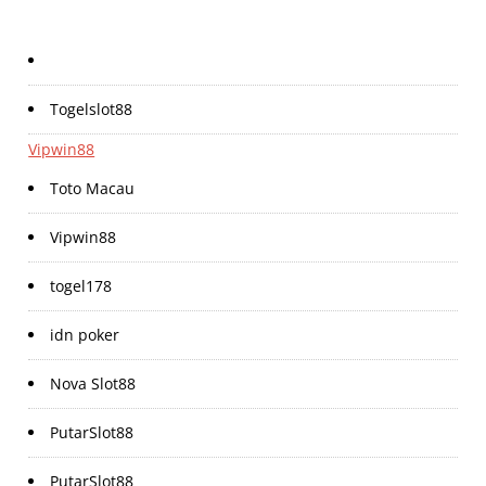
Togelslot88
Vipwin88
Toto Macau
Vipwin88
togel178
idn poker
Nova Slot88
PutarSlot88
PutarSlot88