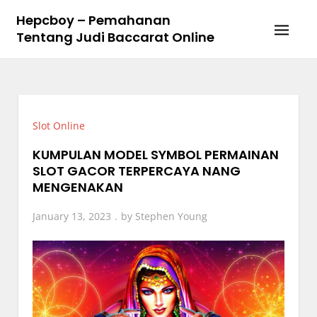
Skip
Hepcboy – Pemahanan
to
Tentang Judi Baccarat Online
content
Slot Online
KUMPULAN MODEL SYMBOL PERMAINAN
SLOT GACOR TERPERCAYA NANG
MENGENAKAN
January 13, 2023
by
Stephen Young